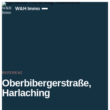
W&H Immo
Projekte
Referenzen
Über uns
Kontakt
REFERENZ
Oberbibergerstraße,
Harlaching